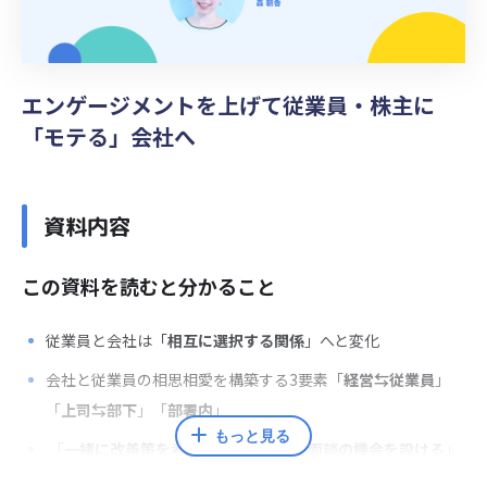
エンゲージメントを上げて従業員・株主に
「モテる」会社へ
資料内容
この資料を読むと分かること
従業員と会社は「
相互に選択する関係
」へと変化
会社と従業員の相思相愛を構築する3要素「
経営⇆従業員
」
「
上司⇆部下
」「
部署内
」
もっと見る
「
一緒に改善策を考える
」「
経営層と面談の機会を設ける
」
などが打ち手の例