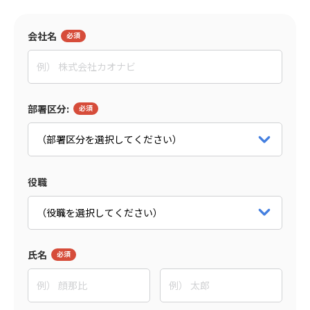
会社名
監修者
東野 敦
People Trees合同会社
部署区分:
Co-CEO
パートナー詳細をみる
役職
氏名