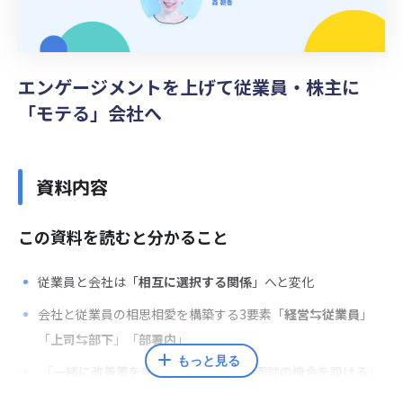
エンゲージメントを上げて従業員・株主に
「モテる」会社へ
資料内容
この資料を読むと分かること
従業員と会社は「
相互に選択する関係
」へと変化
会社と従業員の相思相愛を構築する3要素「
経営⇆従業員
」
「
上司⇆部下
」「
部署内
」
もっと見る
「
一緒に改善策を考える
」「
経営層と面談の機会を設ける
」
などが打ち手の例