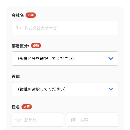
会社名
監修者
東野 敦
People Trees合同会社
部署区分:
Co-CEO
パートナー詳細をみる
役職
氏名