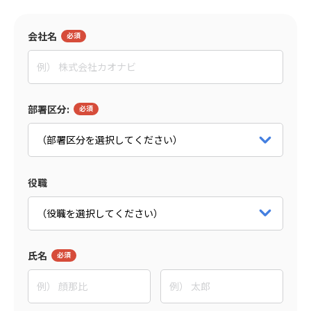
会社名
監修者
東野 敦
People Trees合同会社
部署区分:
Co-CEO
パートナー詳細をみる
役職
氏名