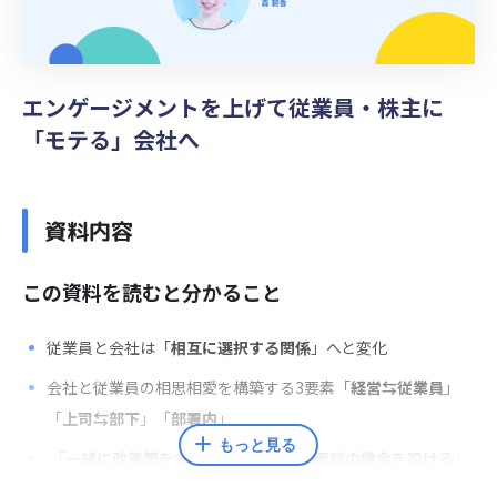
エンゲージメントを上げて従業員・株主に
「モテる」会社へ
資料内容
この資料を読むと分かること
従業員と会社は「
相互に選択する関係
」へと変化
会社と従業員の相思相愛を構築する3要素「
経営⇆従業員
」
「
上司⇆部下
」「
部署内
」
もっと見る
「
一緒に改善策を考える
」「
経営層と面談の機会を設ける
」
などが打ち手の例