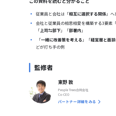
この資料を読むと分かること
従業員と会社は「
相互に選択する関係
」へ
会社と従業員の相思相愛を構築する3要素
「
上司⇆部下
」「
部署内
」
「
一緒に改善策を考える
」「
経営層と面談
どが打ち手の例
監修者
東野 敦
People Trees合同会社
Co-CEO
パートナー詳細をみる