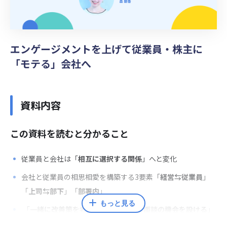
エンゲージメントを上げて従業員・株主に
「モテる」会社へ
資料内容
この資料を読むと分かること
従業員と会社は「
相互に選択する関係
」へと変化
会社と従業員の相思相愛を構築する3要素「
経営⇆従業員
」
「
上司⇆部下
」「
部署内
」
もっと見る
「
一緒に改善策を考える
」「
経営層と面談の機会を設ける
」
などが打ち手の例