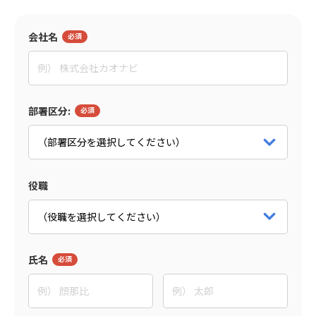
会社名
監修者
東野 敦
People Trees合同会社
部署区分:
Co-CEO
パートナー詳細をみる
役職
氏名