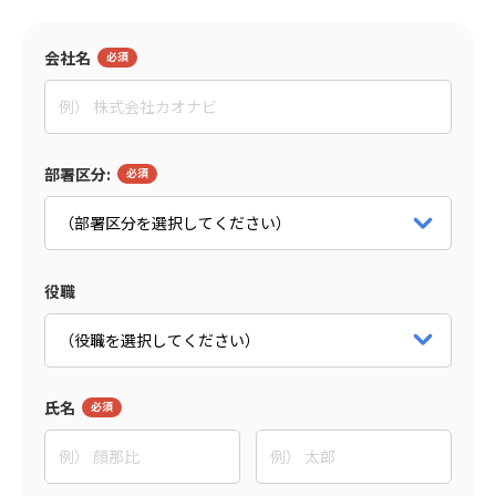
会社名
監修者
東野 敦
People Trees合同会社
部署区分:
Co-CEO
パートナー詳細をみる
役職
氏名