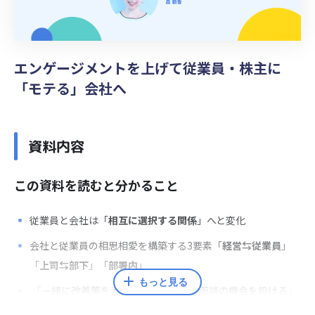
エンゲージメントを上げて従業員・株主に
「モテる」会社へ
資料内容
この資料を読むと分かること
従業員と会社は「
相互に選択する関係
」へと変化
会社と従業員の相思相愛を構築する3要素「
経営⇆従業員
」
「
上司⇆部下
」「
部署内
」
もっと見る
「
一緒に改善策を考える
」「
経営層と面談の機会を設ける
」
などが打ち手の例