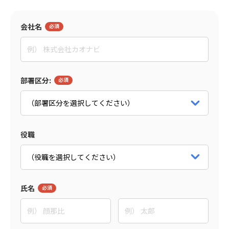
監修者
会社名
東野 敦
People Trees合同会社
Co-CEO
部署区分:
パートナー詳細をみる
役職
氏名