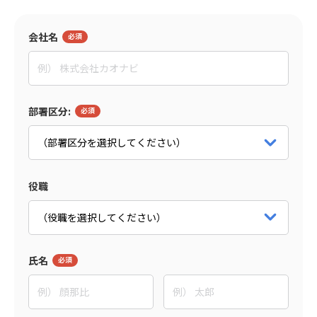
監修者
会社名
東野 敦
People Trees合同会社
Co-CEO
部署区分:
パートナー詳細をみる
役職
氏名