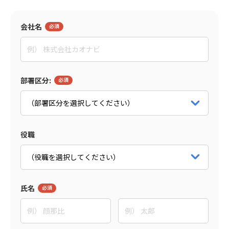
監修者
会社名
東野 敦
People Trees合同会社
Co-CEO
部署区分:
パートナー詳細をみる
役職
氏名