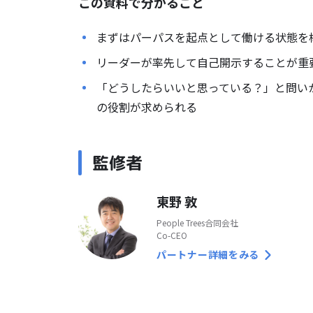
この資料で分かること
まずは
パーパスを起点として
働ける状態を
リーダーが率先して
自己開示することが重
「どうしたらいいと思っている？」と問い
の役割が求められる
監修者
東野 敦
People Trees合同会社
Co-CEO
パートナー詳細をみる