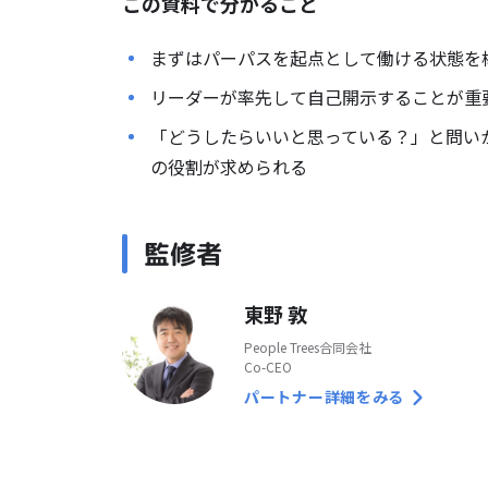
この資料で分かること
まずは
パーパスを起点として
働ける状態を
リーダーが率先して
自己開示することが重
「どうしたらいいと思っている？」と問い
の役割が求められる
監修者
東野 敦
People Trees合同会社
Co-CEO
パートナー詳細をみる