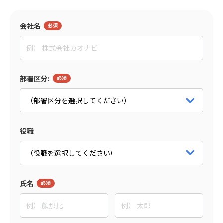
監修者
会社名
東野 敦
People Trees合同会社
Co-CEO
部署区分:
パートナー詳細をみる
役職
氏名