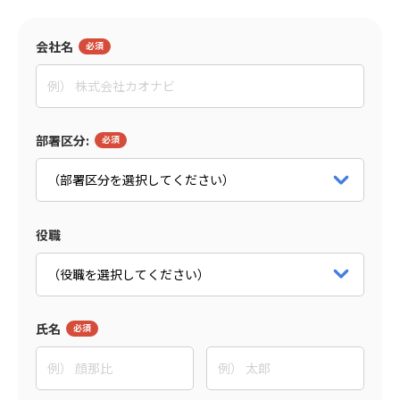
監修者
会社名
東野 敦
People Trees合同会社
Co-CEO
部署区分:
パートナー詳細をみる
役職
氏名