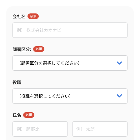
会社名
監修者
東野 敦
People Trees合同会社
部署区分:
Co-CEO
パートナー詳細をみる
役職
氏名