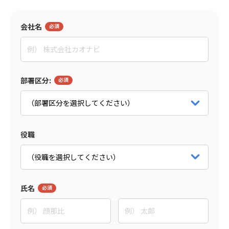
会社名
監修者
東野 敦
People Trees合同会社
部署区分:
Co-CEO
パートナー詳細をみる
役職
氏名