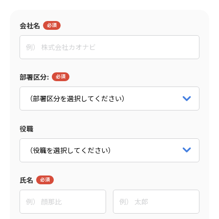
入社者の違和感をテーマとした座談会もおすすめ
会社名
監修者
東野 敦
部署区分:
People Trees合同会社
Co-CEO
パートナー詳細をみる
役職
氏名