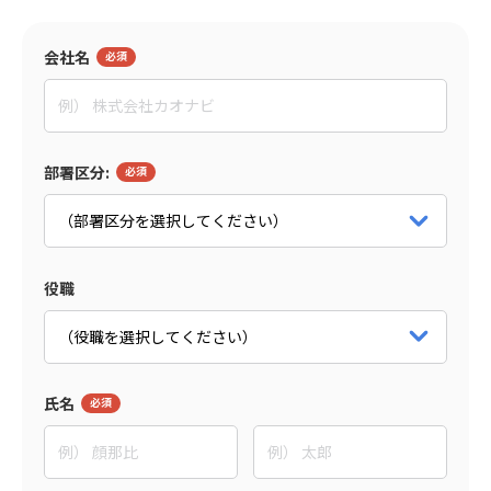
入社者の違和感をテーマとした座談会もおすすめ
会社名
監修者
東野 敦
部署区分:
People Trees合同会社
Co-CEO
パートナー詳細をみる
役職
氏名