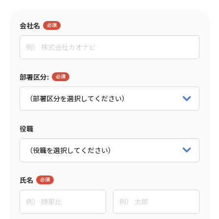
入社者の違和感をテーマとした座談会もおすすめ
会社名
監修者
東野 敦
部署区分:
People Trees合同会社
Co-CEO
パートナー詳細をみる
役職
氏名