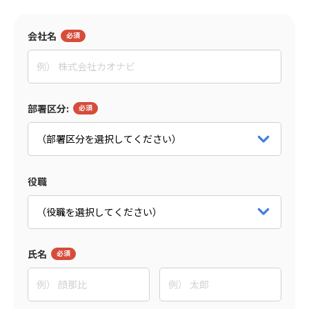
入社者の違和感をテーマとした座談会もおすすめ
会社名
監修者
東野 敦
部署区分:
People Trees合同会社
Co-CEO
パートナー詳細をみる
役職
氏名