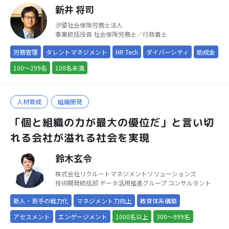
新井 将司
汐留社会保険労務士法人
事業統括役員 社会保険労務士／行政書士
労務管理
タレントマネジメント
HR Tech
ダイバーシティ
助成金
100～299名
100名未満
人材育成
組織開発
「個と組織の力が最大の優位だ」と言い切
れる会社が溢れる社会を実現
鈴木玄令
株式会社リクルートマネジメントソリューションズ
技術開発統括部 データ活用推進グループ コンサルタント
新人・若手の戦力化
マネジメント力向上
教育体系構築
アセスメント
エンゲージメント
1000名以上
300～999名