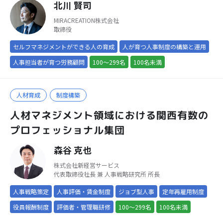
北川 賢司
MIRACREATION株式会社
取締役
セルフマネジメントができる人の育成
人が育つ人事制度の構築と運用
人事担当者が育つ労務顧問
100～299名
100名未満
人材育成
制度構築
人材マネジメント領域における関西有数の
プロフェッショナル集団
森谷 克也
株式会社新経営サービス
代表取締役社長 兼 人事戦略研究所 所長
人事戦略策定
人事評価・賃金制度
ジョブ型人事
定年再雇用制度
役員報酬制度
評価者・管理職研修
100～299名
100名未満