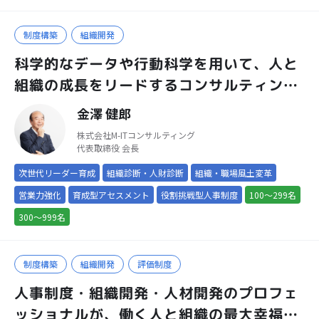
制度構築
組織開発
科学的なデータや行動科学を用いて、人と
組織の成長をリードするコンサルティング
会社
金澤 健郎
株式会社M-ITコンサルティング
代表取締役 会長
次世代リーダー育成
組織診断・人財診断
組織・職場風土変革
営業力強化
育成型アセスメント
役割挑戦型人事制度
100～299名
300～999名
制度構築
組織開発
評価制度
人事制度・組織開発・人材開発のプロフェ
ッショナルが、働く人と組織の最大幸福化