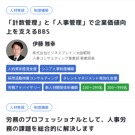
人材育成
制度構築
「計数管理」と「人事管理」で企業価値向
上を支えるBBS
伊藤 雅幸
株式会社ビジネスブレイン太田昭和
人事コンサルティング事業部 事業部長
人的資本経営支援
シニア人事制度構築
採用活動改善コンサルティング
タレントマネジメント実効化支援
労務アドバイザリー
新人材開発体系構築
100～299名
300～999名
人材育成
制度構築
労務のプロフェッショナルとして、人事労
務の課題を総合的に解決します