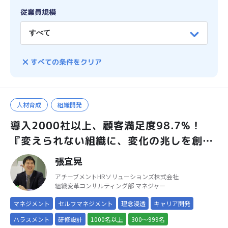
従業員規模
すべての条件をクリア
人材育成
組織開発
導入2000社以上、顧客満足度98.7%！
『変えられない組織に、変化の兆しを創り
出す』
張宜晃
アチーブメントHRソリューションズ株式会社
組織変革コンサルティング部 マネジャー
マネジメント
セルフマネジメント
理念浸透
キャリア開発
ハラスメント
研修設計
1000名以上
300～999名