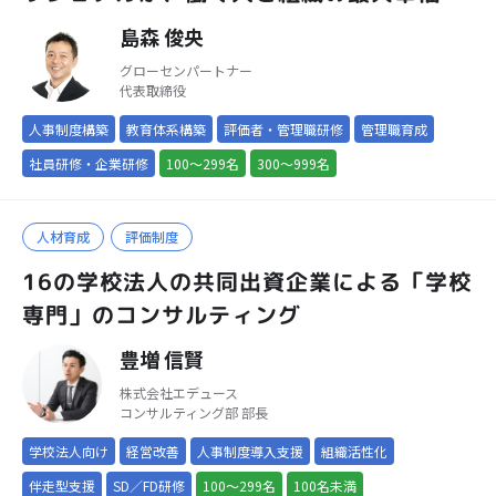
を支援
島森 俊央
グローセンパートナー
代表取締役
人事制度構築
教育体系構築
評価者・管理職研修
管理職育成
社員研修・企業研修
100～299名
300～999名
人材育成
評価制度
16の学校法人の共同出資企業による「学校
専門」のコンサルティング
豊増 信賢
株式会社エデュース
コンサルティング部 部長
学校法人向け
経営改善
人事制度導入支援
組織活性化
伴走型支援
SD／FD研修
100～299名
100名未満