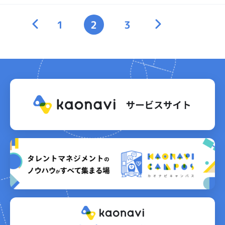
<
1
2
3
>