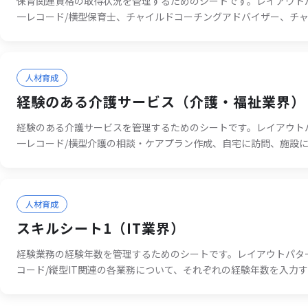
保育関連資格の取得状況を管理するためのシートです。レイアウトパ
一レコード/横型保育士、チャイルドコーチングアドバイザー、チ
コーディネーター、レクリエーション・インストラクター、幼稚園
門士、ベビーサイン講師、イングリッシュエキスパート保育士、チ
ンダー、チャイルドコーチングマイスター、チャイルドケア・イン
人材育成
ー、認定病児保育スペシャリスト、リトミック指導員、運動保育士
サージインストラクター、こども環境管理士を入力することが可能
経験のある介護サービス（介護・福祉業界）
／未取得」をラジオボタンで選択する形式となります。
経験のある介護サービスを管理するためのシートです。レイアウトパ
一レコード/横型介護の相談・ケアプラン作成、自宅に訪問、施設
通い・宿泊を組み合わせる、短期間の宿泊、施設等で生活、地域密
ス、福祉用具を使うを入力することが可能です。チェックボックス
式となります。
人材育成
スキルシート1（IT業界）
経験業務の経験年数を管理するためのシートです。レイアウトパター
コード/縦型IT関連の各業務について、それぞれの経験年数を入力
です。経験年数は「経験なし・1年未満・1～3年・3～5年・5年以
る形式となります。