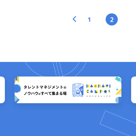
<
1
2