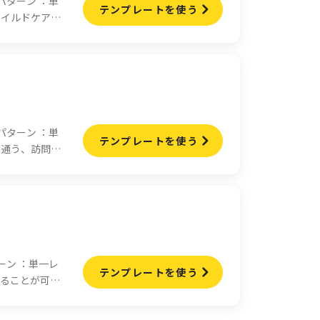
ターン ：単
テンプレートを使う
ャイルドケア・
教諭、絵本専
ャイルドマイ
ストラクタ
、ベビーマッ
です。「取得
ターン ：単
テンプレートを使う
に通う、訪問・
着型サービ
で選択する形
ン ：単一レ
テンプレートを使う
することが可能
上」から選択す