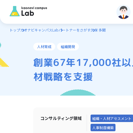
トップ
カオナビキャンパスLab
パートナーをさがす
久保 多聞
人材育成
組織開発
創業67年17,000
材戦略を支援
コンサルティング領域
組織・人材アセスメント
人事制度構築