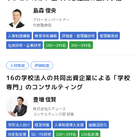
を支援
島森 俊央
グローセンパートナー
代表取締役
人事制度構築
教育体系構築
評価者・管理職研修
管理職育成
社員研修・企業研修
100～299名
300～999名
人材育成
評価制度
16の学校法人の共同出資企業による「学校
専門」のコンサルティング
豊増 信賢
株式会社エデュース
コンサルティング部 部長
学校法人向け
経営改善
人事制度導入支援
組織活性化
伴走型支援
SD／FD研修
100～299名
100名未満