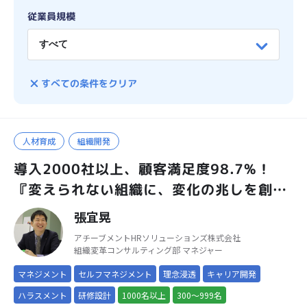
従業員規模
すべての条件をクリア
人材育成
組織開発
導入2000社以上、顧客満足度98.7%！
『変えられない組織に、変化の兆しを創り
出す』
張宜晃
アチーブメントHRソリューションズ株式会社
組織変革コンサルティング部 マネジャー
マネジメント
セルフマネジメント
理念浸透
キャリア開発
ハラスメント
研修設計
1000名以上
300～999名