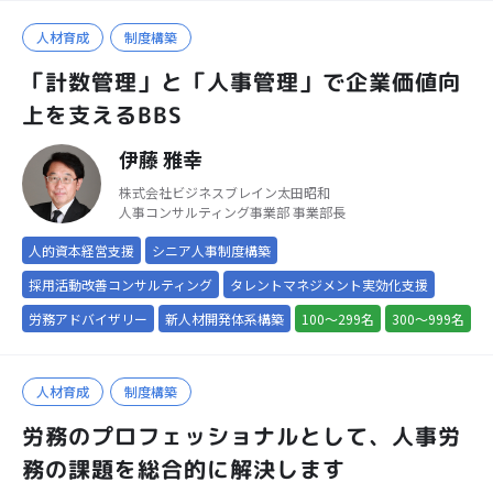
人材育成
制度構築
「計数管理」と「人事管理」で企業価値向
上を支えるBBS
伊藤 雅幸
株式会社ビジネスブレイン太田昭和
人事コンサルティング事業部 事業部長
人的資本経営支援
シニア人事制度構築
採用活動改善コンサルティング
タレントマネジメント実効化支援
労務アドバイザリー
新人材開発体系構築
100～299名
300～999名
人材育成
制度構築
労務のプロフェッショナルとして、人事労
務の課題を総合的に解決します