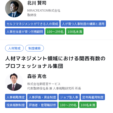
北川 賢司
MIRACREATION株式会社
取締役
セルフマネジメントができる人の育成
人が育つ人事制度の構築と運用
人事担当者が育つ労務顧問
100～299名
100名未満
人材育成
制度構築
人材マネジメント領域における関西有数の
プロフェッショナル集団
森谷 克也
株式会社新経営サービス
代表取締役社長 兼 人事戦略研究所 所長
人事戦略策定
人事評価・賃金制度
ジョブ型人事
定年再雇用制度
役員報酬制度
評価者・管理職研修
100～299名
100名未満