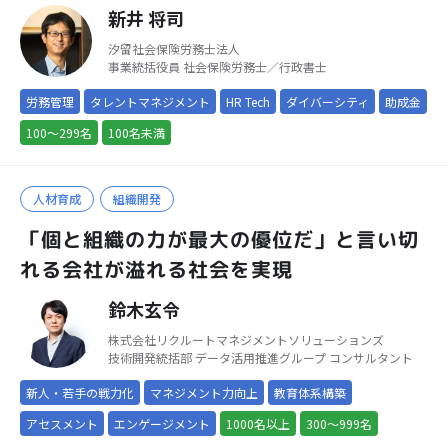
新井 将司
汐留社会保険労務士法人
事業統括役員 社会保険労務士／行政書士
労務管理
タレントマネジメント
HR Tech
ダイバーシティ
助成金
100～299名
100名未満
人材育成
組織開発
「個と組織の力が最大の優位だ」と言い切
れる会社が溢れる社会を実現
鈴木玄令
株式会社リクルートマネジメントソリューションズ
技術開発統括部 データ活用推進グループ コンサルタント
新人・若手の戦力化
マネジメント力向上
教育体系構築
アセスメント
エンゲージメント
1000名以上
300～999名