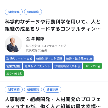
制度構築
組織開発
科学的なデータや行動科学を用いて、人と
組織の成長をリードするコンサルティング
会社
金澤 健郎
株式会社M-ITコンサルティング
代表取締役 会長
次世代リーダー育成
組織診断・人財診断
組織・職場風土変革
営業力強化
育成型アセスメント
役割挑戦型人事制度
100～299名
300～999名
制度構築
組織開発
評価制度
人事制度・組織開発・人材開発のプロフェ
ッショナルが、働く人と組織の最大幸福化