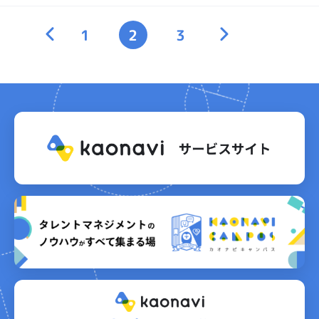
<
1
2
3
>