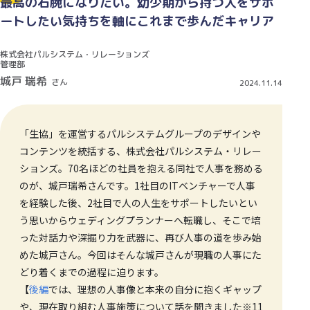
最高の右腕になりたい。幼少期から持つ人をサポ
ートしたい気持ちを軸にこれまで歩んだキャリア
株式会社パルシステム・リレーションズ
管理部
城戸 瑞希
さん
2024.11.14
「生協」を運営するパルシステムグループのデザインや
コンテンツを統括する、株式会社パルシステム・リレー
ションズ。70名ほどの社員を抱える同社で人事を務める
のが、城戸瑞希さんです。1社目のITベンチャーで人事
を経験した後、2社目で人の人生をサポートしたいとい
う思いからウェディングプランナーへ転職し、そこで培
った対話力や深掘り力を武器に、再び人事の道を歩み始
めた城戸さん。今回はそんな城戸さんが現職の人事にた
どり着くまでの過程に迫ります。
【
後編
では、理想の人事像と本来の自分に抱くギャップ
や、現在取り組む人事施策について話を聞きました※11