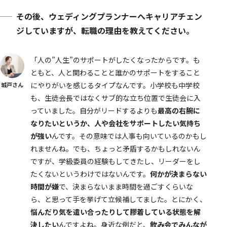
その後、ウェディングプランナーへキャリアチェン
ジしていますが、転職の理由を教えてください。
「人の”人生”のサポートがしたくなったからです。も
ともと、人と関わることと誰かのサポートをすること
にやりがいを感じるタイプなんです。小学校も中学校
城戸さん
も、生徒会長ではなくサブ的な立ち位置で生徒会に入
っていました。自分がリードするよりも
最高の右腕に
なりたいというか、人や会社をサポートしたい気持ち
が強い
んです。その意味では人事も向いているのかもし
れませんね。でも、ちょっと矛盾するかもしれないん
ですが、学級委員の経験もしてきたし、リーダーをし
たくないというわけではないんです。
何かが決まらない
時間が嫌
で、決まらないまま時間を過ごすくらいな
ら、と思って手を挙げて立候補してました。とにかく、
悩んだり気を遣い合ったりして膠着している状態を解
決したい
んですよね。身近な例だと、
飲み会でみんなが